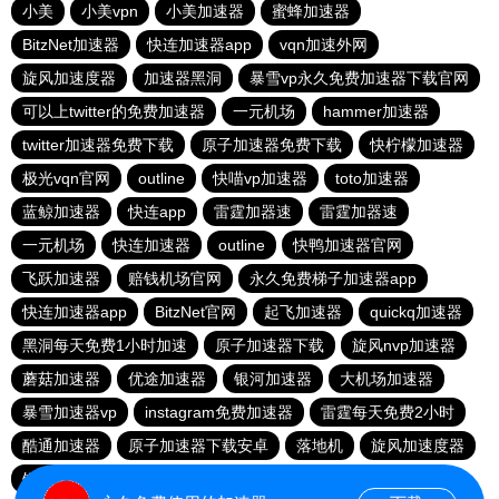
小美
小美vpn
小美加速器
蜜蜂加速器
BitzNet加速器
快连加速器app
vqn加速外网
旋风加速度器
加速器黑洞
暴雪vp永久免费加速器下载官网
可以上twitter的免费加速器
一元机场
hammer加速器
twitter加速器免费下载
原子加速器免费下载
快柠檬加速器
极光vqn官网
outline
快喵vp加速器
toto加速器
蓝鲸加速器
快连app
雷霆加器速
雷霆加器速
一元机场
快连加速器
outline
快鸭加速器官网
飞跃加速器
赔钱机场官网
永久免费梯子加速器app
快连加速器app
BitzNet官网
起飞加速器
quickq加速器
黑洞每天免费1小时加速
原子加速器下载
旋风nvp加速器
蘑菇加速器
优途加速器
银河加速器
大机场加速器
暴雪加速器vp
instagram免费加速器
雷霆每天免费2小时
酷通加速器
原子加速器下载安卓
落地机
旋风加速度器
银河加速器
推特加速