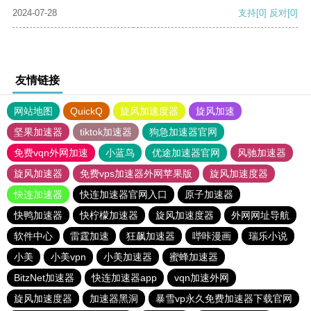
2024-07-28
支持
[0]
反对
[0]
友情链接
网站地图
QuickQ
旋风加速度器
旋风加速
坚果加速器
tiktok加速器
狗急加速器官网
免费vqn外网加速
小蓝鸟
优途加速器官网
风驰加速器
旋风加速器
免费vps加速器外网苹果版
旋风加速度器
快连加速器
快连加速器官网入口
原子加速器
快鸭加速器
快柠檬加速器
旋风加速度器
外网网址导航
软件中心
雷霆加速
狂飙加速器
哔咔漫画
瑞乐小说
小美
小美vpn
小美加速器
蜜蜂加速器
BitzNet加速器
快连加速器app
vqn加速外网
旋风加速度器
加速器黑洞
暴雪vp永久免费加速器下载官网