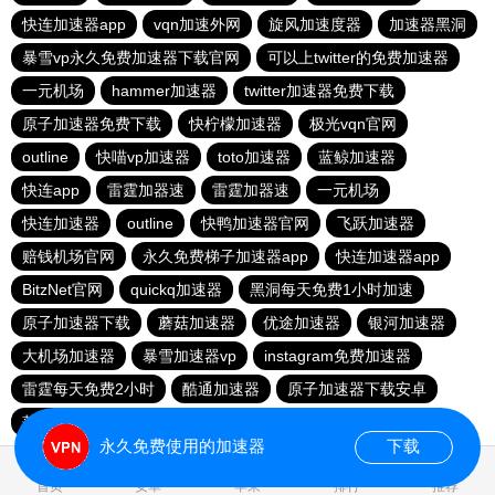
快连加速器app
vqn加速外网
旋风加速度器
加速器黑洞
暴雪vp永久免费加速器下载官网
可以上twitter的免费加速器
一元机场
hammer加速器
twitter加速器免费下载
原子加速器免费下载
快柠檬加速器
极光vqn官网
outline
快喵vp加速器
toto加速器
蓝鲸加速器
快连app
雷霆加器速
雷霆加器速
一元机场
快连加速器
outline
快鸭加速器官网
飞跃加速器
赔钱机场官网
永久免费梯子加速器app
快连加速器app
BitzNet官网
quickq加速器
黑洞每天免费1小时加速
原子加速器下载
蘑菇加速器
优途加速器
银河加速器
大机场加速器
暴雪加速器vp
instagram免费加速器
雷霆每天免费2小时
酷通加速器
原子加速器下载安卓
落地机
旋风加速度器
银河加速器
推特加速
永久免费使用的加速器
下载
首页
安卓
苹果
排行
推荐