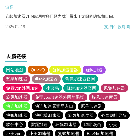
游客
这款加速器VPM应用程序已经为我们带来了无限的隐私和自由。
2025-02-16
支持
[0]
反对
[0]
友情链接
网站地图
QuickQ
旋风加速度器
旋风加速
坚果加速器
tiktok加速器
狗急加速器官网
免费vqn外网加速
小蓝鸟
优途加速器官网
风驰加速器
旋风加速器
免费vps加速器外网苹果版
旋风加速度器
快连加速器
快连加速器官网入口
原子加速器
快鸭加速器
快柠檬加速器
旋风加速度器
外网网址导航
软件中心
雷霆加速
狂飙加速器
哔咔漫画
小美
小美vpn
小美加速器
蜜蜂加速器
BitzNet加速器