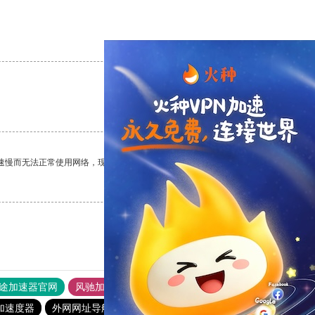
支持
[0]
反对
[0]
支持
[0]
反对
[0]
速慢而无法正常使用网络，现在有了这个app，我再也不用担心了。
支持
[0]
反对
[0]
途加速器官网
风驰加速器
旋风加速器
加速度器
外网网址导航
软件中心
雷霆加速
狂飙加速器