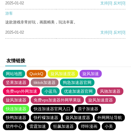
2025-01-02
支持
[0]
反对
[0]
游客
这款游戏非常好玩，画面精美，玩法丰富。
2025-01-02
支持
[0]
反对
[0]
友情链接
网站地图
QuickQ
旋风加速度器
旋风加速
坚果加速器
tiktok加速器
狗急加速器官网
免费vqn外网加速
小蓝鸟
优途加速器官网
风驰加速器
旋风加速器
免费vps加速器外网苹果版
旋风加速度器
快连加速器
快连加速器官网入口
原子加速器
快鸭加速器
快柠檬加速器
旋风加速度器
外网网址导航
软件中心
雷霆加速
狂飙加速器
哔咔漫画
小美