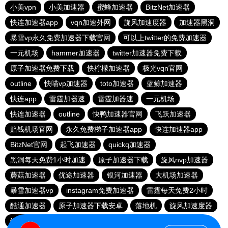
小美vpn
小美加速器
蜜蜂加速器
BitzNet加速器
快连加速器app
vqn加速外网
旋风加速度器
加速器黑洞
暴雪vp永久免费加速器下载官网
可以上twitter的免费加速器
一元机场
hammer加速器
twitter加速器免费下载
原子加速器免费下载
快柠檬加速器
极光vqn官网
outline
快喵vp加速器
toto加速器
蓝鲸加速器
快连app
雷霆加器速
雷霆加器速
一元机场
快连加速器
outline
快鸭加速器官网
飞跃加速器
赔钱机场官网
永久免费梯子加速器app
快连加速器app
BitzNet官网
起飞加速器
quickq加速器
黑洞每天免费1小时加速
原子加速器下载
旋风nvp加速器
蘑菇加速器
优途加速器
银河加速器
大机场加速器
暴雪加速器vp
instagram免费加速器
雷霆每天免费2小时
酷通加速器
原子加速器下载安卓
落地机
旋风加速度器
银河加速器
推特加速