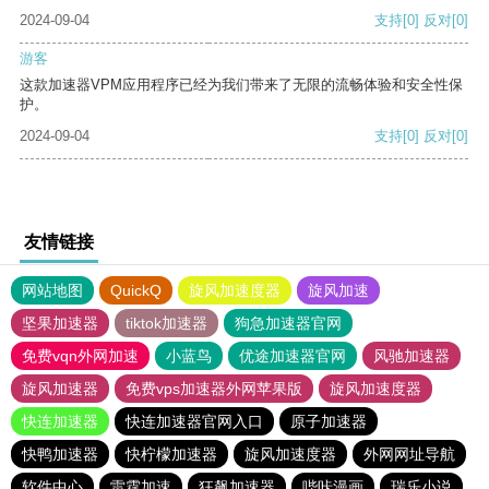
2024-09-04
支持
[0]
反对
[0]
游客
这款加速器VPM应用程序已经为我们带来了无限的流畅体验和安全性保
护。
2024-09-04
支持
[0]
反对
[0]
友情链接
网站地图
QuickQ
旋风加速度器
旋风加速
坚果加速器
tiktok加速器
狗急加速器官网
免费vqn外网加速
小蓝鸟
优途加速器官网
风驰加速器
旋风加速器
免费vps加速器外网苹果版
旋风加速度器
快连加速器
快连加速器官网入口
原子加速器
快鸭加速器
快柠檬加速器
旋风加速度器
外网网址导航
软件中心
雷霆加速
狂飙加速器
哔咔漫画
瑞乐小说