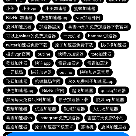
小美
小美vpn
小美加速器
蜜蜂加速器
BitzNet加速器
快连加速器app
vqn加速外网
旋风加速度器
加速器黑洞
暴雪vp永久免费加速器下载官网
可以上twitter的免费加速器
一元机场
hammer加速器
twitter加速器免费下载
原子加速器免费下载
快柠檬加速器
极光vqn官网
outline
快喵vp加速器
toto加速器
蓝鲸加速器
快连app
雷霆加器速
雷霆加器速
一元机场
快连加速器
outline
快鸭加速器官网
飞跃加速器
赔钱机场官网
永久免费梯子加速器app
快连加速器app
BitzNet官网
起飞加速器
quickq加速器
黑洞每天免费1小时加速
原子加速器下载
旋风nvp加速器
蘑菇加速器
优途加速器
银河加速器
大机场加速器
暴雪加速器vp
instagram免费加速器
雷霆每天免费2小时
酷通加速器
原子加速器下载安卓
落地机
旋风加速度器