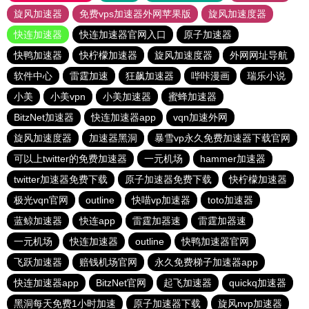
旋风加速器
免费vps加速器外网苹果版
旋风加速度器
快连加速器
快连加速器官网入口
原子加速器
快鸭加速器
快柠檬加速器
旋风加速度器
外网网址导航
软件中心
雷霆加速
狂飙加速器
哔咔漫画
瑞乐小说
小美
小美vpn
小美加速器
蜜蜂加速器
BitzNet加速器
快连加速器app
vqn加速外网
旋风加速度器
加速器黑洞
暴雪vp永久免费加速器下载官网
可以上twitter的免费加速器
一元机场
hammer加速器
twitter加速器免费下载
原子加速器免费下载
快柠檬加速器
极光vqn官网
outline
快喵vp加速器
toto加速器
蓝鲸加速器
快连app
雷霆加器速
雷霆加器速
一元机场
快连加速器
outline
快鸭加速器官网
飞跃加速器
赔钱机场官网
永久免费梯子加速器app
快连加速器app
BitzNet官网
起飞加速器
quickq加速器
黑洞每天免费1小时加速
原子加速器下载
旋风nvp加速器