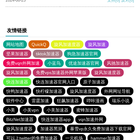
2024-08-25
支持
[0]
反对
[0]
友情链接
网站地图
QuickQ
旋风加速度器
旋风加速
坚果加速器
tiktok加速器
狗急加速器官网
免费vqn外网加速
小蓝鸟
优途加速器官网
风驰加速器
旋风加速器
免费vps加速器外网苹果版
旋风加速度器
快连加速器
快连加速器官网入口
原子加速器
快鸭加速器
快柠檬加速器
旋风加速度器
外网网址导航
软件中心
雷霆加速
狂飙加速器
哔咔漫画
瑞乐小说
小美
小美vpn
小美加速器
蜜蜂加速器
BitzNet加速器
快连加速器app
vqn加速外网
旋风加速度器
加速器黑洞
暴雪vp永久免费加速器下载官网
可以上twitter的免费加速器
一元机场
hammer加速器